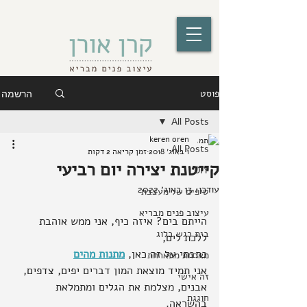
פוסט
הרשמה
All Posts
keren oren
All Posts
1 באוג׳ 2018
זמן קריאה 2 דקות
קייטנת יצירה יום רביעי
DIY
עודכן:
13 באוג׳ 2022
טיפים של מעצבת
עיצוב פנים מבריא
הייתם בים? איזה כיף, אני ממש אוהבת 
בית רגש בלוג
ללכת לים,
כתבתי על זה כאן, 
מתנות מהים
מארחת מתארחת
אני תמיד מוצאת המון דברים יפים, צדפים, 
זה אישי
אבנים, מצלמת את הגלים ומתמלאת 
חוגגת
בהשראה.