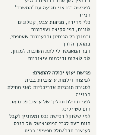
ונדמיין לאן אנחנו רוצים להגיע
'לפגישה כזו אני מגיעה עם 'המשרד
הנייד
כלי מדידה, מניפות צבע, קטלוגים
שונים, דפי סקיצה ועפרונות
,וכמובן כל הניסיון והרעיונות שאספתי
במהלך הדרך
.דבר המאפשר לי לתת תשובות למגוון
של שאלות ודילמות עיצוביות
:פגישת יעוץ יכולה להתאים
לפיצוח דילמות עיצוביות בבית
לסגירת תוכניות אדריכליות לפני תחילת
הבנייה
.לפני תחילת תהליך של עיצוב פנים או
הום סטיילינג
למי ששוקל רכישת נכס ומעוניין לקבל
חוות דעת לגבי הפוטנציאל של הנכס
לעיצוב חדר/חלל ספציפי בבית