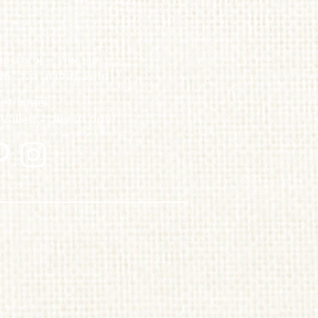
קרן אורן - עיצוב פנ
מושב מולדת, ת.ד. 226 | מיקוד 1913000
t Israel
עמק יזרעאל - Jezreel Valley מחוז צפון