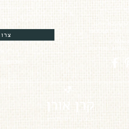
רוצים לדבר איתי 
ים והום סטיילינג
צרו 
Molede
052-3799-834 נייד
esign.com