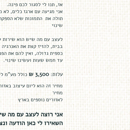
.אז, תנו לי לסגור לכם פינה
אני מגיעה עם ארגז כלים, לא 
תולה את התמונות שלא הספקתם
שינוי
לעצב עם מה שיש הוא שירות ש
בבית, להזיז קצת את האנרגיה ו
כספית גדולה, ואין להם את הפנ
.עד חמש שעות ועשינו שינוי
עלות:
500
3,
₪
כולל מע"מ ליום ע
מחיר זה הוא ליום עיצוב באזו
מחיר
לאזורים נוספים בארץ
!אני רוצה לעצב עם מה שי
.השאירו לי כאן הודעה ונ