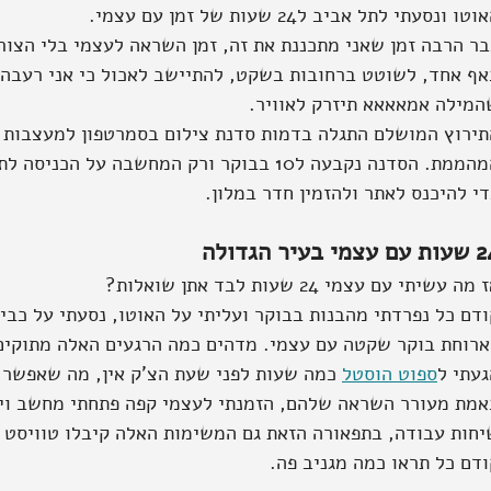
וטו ונסעתי לתל אביב ל24 שעות של זמן עם עצמי.
בר הרבה זמן שאני מתכננת את זה, זמן השראה לעצמי בלי הצור
אף אחד, לשוטט ברחובות בשקט, להתיישב לאכול כי אני רעבה א
המילה אמאאאא תיזרק לאוויר.
תירוץ המושלם התגלה בדמות סדנת צילום בסמרטפון למעצבות 
המהממת. הסדנה נקבעה ל10 בבוקר ורק המחשבה על
י להיכנס לאתר ולהזמין חדר במלון. 
 עצמי בעיר הגדולה
מה עשיתי עם עצמי 24 שעות לבד אתן שואלות?
ודם כל נפרדתי מהבנות בבוקר ועליתי על האוטו, נסעתי על כבי
ארוחת בוקר שקטה עם עצמי. מדהים כמה הרגעים האלה מתוקים
געתי ל
ספוט הוסטל
 כמה שעות לפני שעת הצ'ק אין, מה שאפשר 
אמת מעורר השראה שלהם, הזמנתי לעצמי קפה פתחתי מחשב וי
יחות עבודה, בתפאורה הזאת גם המשימות האלה קיבלו טוויסט מ
ודם כל תראו כמה מגניב פה.