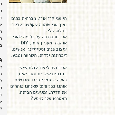
הא
כ
ב
הי אני קרן אורן, מבריאה בתים
ואיך אני שמחה שקפצתן לבקר
ש
בבלוג שלי.
ה
אני כותבת פה על כל מה שאני
אוהבת ומעניין אותי, DIY,
כד
עיצוב פנים וסטיילינג, אנשים,
זיכרונות ילדות, השראה וטבע.
24 שעות עם
אז 
אני רוצה ליצור עולם שיש
בו בתים אישיים ומבריאים,
ק
כאלה שתומכים בנו ומרגשים
ל
אותנו בכל פעם שאנחנו פותחים
ה
את הדלת, ומגיעים הביתה.
ב
תצטרפו אלי למסע?
ש
ק