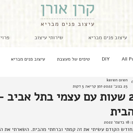
עיצוב פנים מבריא
שירותי עיצוב
פרוי
All P
DIY
טיפים של מעצבת
עיצוב פנים מבריא
keren oren
בית רגש בלוג
מארחת מתארחת
זה אישי
חוגגת
25 בנוב׳ 2022
זמן קריאה 5 דקות
24 שעות עם עצמי בתל אביב –
מטבחים ומה שבסירים
קצרים לאוגוסט
אישה ובית
בית
ן:
18 בדצמ׳ 2022
חודש הקודם עשיתי את זה קמתי וברחתי מהבית. השארתי את הד
יוצרות זיכרונות