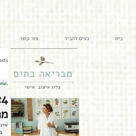
בית
נעים להכיר
צור קשר
osts
מה
עודכ
ב