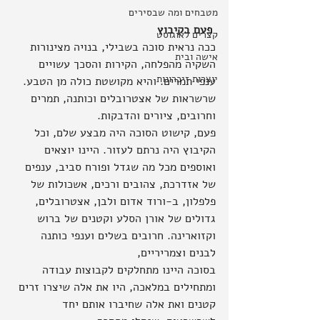
מטבחים ומה שבסירים
פעם בקיבוץ
קצרים לאוגוסט
ככה נראית סוכה בשבילי, בנויה מצינורות 
אישה ובית
השקיה מהפלחה, הקירות והסכך עשויים 
יוצרות זיכרונות
ענפי תמרים. והיא מקושטת כולה מן הטבע. 
שרשראות של אצטרובלים וכותנה, תמרים 
וחרובים, ציורים והדבקות.
פעם, קישוט הסוכה היה מבצע שלם, וכל 
הקיבוץ היה נרתם לעזור. היינו יוצאים 
ואוספים מכל מה שגדל ופורח סביב, ענפים 
של אזדרכת, צהובים ורכים, אשכולות של 
פלפלון, ב-ורוד אדום ולבן, אצטרובלים, 
גדולים של אורן הסלע וקטנים של ברוש 
וקזוארינה. חרובים בשלים וענפי כותנה 
לבנים וצמריריים,
בסוכה היינו מתחלקים לקבוצות עבודה 
ומתחילים במלאכה, היו את אלה שיצרו זרים 
קטנים ואת אלה שחיברו אותם יחד 