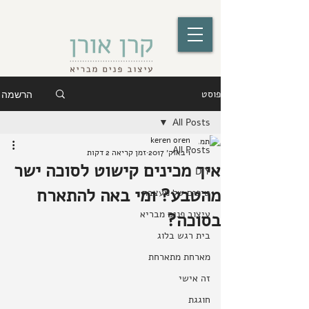
פוסט
הרשמה
All Posts
keren oren
All Posts
1 באוק׳ 2017
זמן קריאה 2 דקות
איך מכינים קישוט לסוכה ישר
DIY
מהטבע? ומי באה להתארח
טיפים של מעצבת
עיצוב פנים מבריא
בסוכה?
בית רגש בלוג
מארחת מתארחת
זה אישי
חוגגת