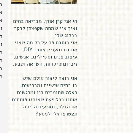
ב
א
א
הי אני קרן אורן, מבריאה בתים
ואיך אני שמחה שקפצתן לבקר
ול
בבלוג שלי.
ד
אני כותבת פה על כל מה שאני
ול
אוהבת ומעניין אותי, DIY,
כ
עיצוב פנים וסטיילינג, אנשים,
ה
זיכרונות ילדות, השראה וטבע.
ב
כב
אני רוצה ליצור עולם שיש
בו בתים אישיים ומבריאים,
כאלה שתומכים בנו ומרגשים
אותנו בכל פעם שאנחנו פותחים
את הדלת, ומגיעים הביתה.
תצטרפו אלי למסע?