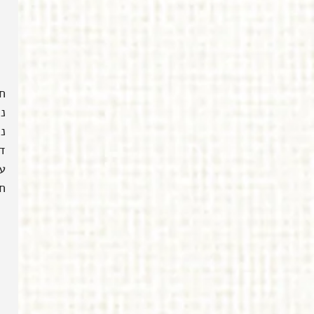
ח
ני
נ
דב
עפ
ח