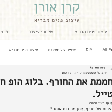
עיצוב פנים מבריא
שירותי עיצוב
פרוי
All P
DIY
טיפים של מעצבת
עיצוב פנים מבריא
keren oren
בית רגש בלוג
מארחת מתארחת
זה אישי
חוגגת
15 בינו׳ 2020
זמן קריאה 2 דקות
ממת את החורף. בלוג הופ חו
מטבחים ומה שבסירים
קצרים לאוגוסט
אישה ובית
ייל.
ן:
19 בינו׳ 2020
צבות של חורף, אתן מכירות אותה?
יוצרות זיכרונות