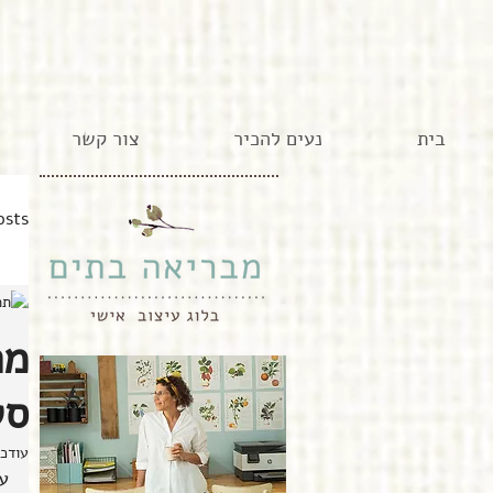
בית
נעים להכיר
צור קשר
osts
מח
סט
עודכ
ע