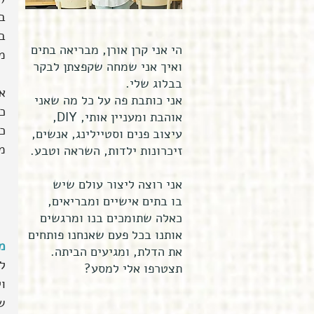
ב
ב
הי אני קרן אורן, מבריאה בתים
מ
ואיך אני שמחה שקפצתן לבקר
בבלוג שלי.
א
אני כותבת פה על כל מה שאני
כ
אוהבת ומעניין אותי, DIY,
כ
עיצוב פנים וסטיילינג, אנשים,
מ
זיכרונות ילדות, השראה וטבע.
אני רוצה ליצור עולם שיש
בו בתים אישיים ומבריאים,
כאלה שתומכים בנו ומרגשים
אותנו בכל פעם שאנחנו פותחים
מ
את הדלת, ומגיעים הביתה.
ל
תצטרפו אלי למסע?
ו
ש