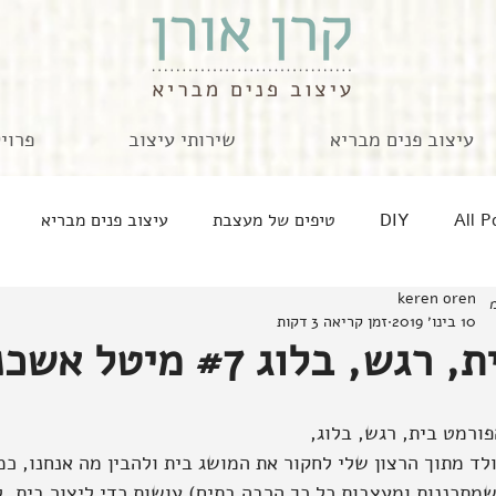
עיצוב פנים מבריא
שירותי עיצוב
פרוי
All P
DIY
טיפים של מעצבת
עיצוב פנים מבריא
keren oren
בית רגש בלוג
מארחת מתארחת
זה אישי
חוגגת
10 בינו׳ 2019
זמן קריאה 3 דקות
 רגש, בלוג #7 מיטל אשכנזי פומרנץ
מטבחים ומה שבסירים
קצרים לאוגוסט
אישה ובית
פורמט בית, רגש, בלוג,
לד מתוך הרצון שלי לחקור את המושג בית ולהבין מה אנחנו, כמ
יוצרות זיכרונות
שמתכננות ומעצבות כל כך הרבה בתים) עושות כדי ליצור בית, ל