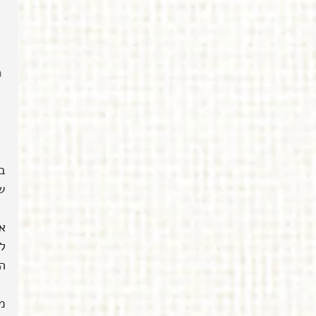
 
ב
ש
ל
הש
מ