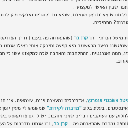
תפר שבין האישי למקצועי.
כל חודש אארח כאן מעצבת, שהיא גם בלוגרית ואבקש מהן להתי
וכנות? מתחילים.
ת מיטל הכרתי דרך 
קרן בר
 (שהתארחה פה בעבר) ודרך הפודקס
שנפגשנו בפעם הראשונה היא קפצה וחיבקה אותי כאילו אנחנו כב
זו, חמה ואנרגטית. ההתלהבות והאהבה שלה למקצוע עשו לי חם ב
קרוב. 
יטל אשכנזי פומרנץ
, אדריכלית ומעצבת פנים, עצמאית. אני חו
אינסטגרם. בעלת בלוג 
"מדברת לקירות"
 שמשמש לי מעין יומן 
לחלוק עם העוקבים דברים שאני אוהבת. יש לי גם פודקאסט בשם
ותפה נהדרת שהתארחה פה - 
קרן בר
, ובו אנחנו מדברות על הע