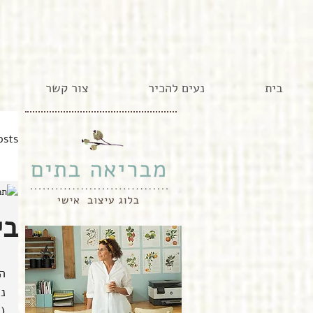
בית
נעים להכיר
צור קשר
osts
בית,
ה
נו
(