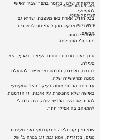
וללקוחות שלנו. כלומר בתפר שבין האישי 
מטבחים ומה שבסירים
למקצועי.
קצרים לאוגוסט
בכל חודש אארח כאן מעצבת, שהיא גם 
אישה ובית
בלוגרית ואבקש מהן להתייחס למושגים 
הבאים.
יוצרות זיכרונות
מוכנות? מתחילים.
סיון מאוד מוכרת בתחום העיצוב בארץ, היא 
פעילה, 
כותבת, מלמדת, תורמת ואי אפשר להתעלם 
ממנה ומהעשייה שלה.
עד היום הכרתי אותה בעיקר בצד המקצועי 
כאישה שלא מתפשרת על איכות, זו הזדמנות 
להכיר את הצד הפרטי שלה, וזה גרם לי 
להתאהב בה אפילו יותר.
שמי סיון קונוולינה מינקובסקי ואני מעצבת 
פנים, בלוגרית, אמא ובת זוג בפרק ב' של 