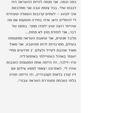
כמה וכמה. אני מנסה להיות ההשראה הזו 
לבנות שלי. בכל צומת שבה אני מתלבטת 
איך לנהוג – לעתים קרובות השאלה שעוזרת 
לי להחליט היא: איזו בחירה משקפת את מה 
שהייתי רוצה שהן ילמדו ממני. בסופו של 
דבר, אני לומדת מהן לא פחות...
מלבד אנשים, אני שואבת השראה ממקומות 
בעולם, מתרבויות זרות ומהטבע. אני מאוד 
מאוד אוהבת לטייל ולצלם. 7 חודשים מחיי 
ישנתי באוהל כשטיילתי באוסטרליה 
וניו-זילנד, וזו הייתה אחת התקופות הטובות 
שהיו לי. לאחרונה יצאתי למסע צילום עם 
זיו קורן בלאוס וקמבודיה, וזו הייתה חוויה 
בלתי נשכחת ומעוררת השראה עבורי.