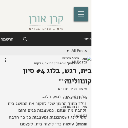
פוסט
הרשמה
All Posts
keren oren
All Posts
21 באוק׳ 2018
זמן קריאה 4 דקות
בית, רגש, בלוג #4 סיון
DIY
קונוולינה
טיפים של מעצבת
עיצוב פנים מבריא
הפורמט בית, רגש, בלוג,
בית רגש בלוג
נולד מתוך הרצון שלי לחקור את המושג בית 
מארחת מתארחת
ולהבין מה אנחנו, כמעצבות פנים והום 
זה אישי
סטיילינג (שמתכננות ומעצבות כל כך הרבה 
בתים) עושות כדי ליצור בית, לעצמנו 
חוגגת