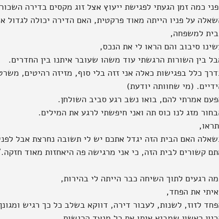
פני כמה זמן הגעתי לפגישת ייעוץ אצל זוג מקסים בדירה השכור
שאלה על פניו הייתה מאוד פרקטית, האם הדירה יכולה לגדול א
בית למשפחה,
ינו סיבוב והם הראו לי את הנכס,
בל בין השורות הרגשתי עוד משהו שעובר איתנו בין החדרים.
דרך כלל בפגישות כאלה אני זזה בלי סוף, מזיזה רהיטים, משר
דיים. (מי שחוותה יודעת)
פעם אמרתי להם, בואו נשב רגע סביב השולחן.
חור מזג לנו כוס תה ואני חיפשתי לרגע את המילים.
תראו,
שאלה האם הבית הזה יגדל אתכם יש לי תשובה נחרצת אבל לפני 
תם קשורים לבית הזה, כי אני מרגישה פה היאחזות מאוד חזקה."
מה רגעים לתוך השיחה כבר הייתה לי בהירות,
איתי את הפחד,
חד לזוז, לשנות, לעבור דירה, דווקא בשלב כל כך רגיש ומגונן 
ריון ראשון שמביא איתו את כל מנעד הרגשות.