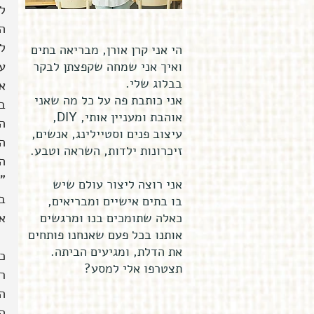
ל
ה
ל
הי אני קרן אורן, מבריאה בתים
ואיך אני שמחה שקפצתן לבקר
עש
בבלוג שלי.
א
אני כותבת פה על כל מה שאני
ב
אוהבת ומעניין אותי, DIY,
הי
עיצוב פנים וסטיילינג, אנשים,
ה
זיכרונות ילדות, השראה וטבע.
הב
"
אני רוצה ליצור עולם שיש
ב
בו בתים אישיים ומבריאים,
כאלה שתומכים בנו ומרגשים
א
אותנו בכל פעם שאנחנו פותחים
את הדלת, ומגיעים הביתה.
כ
תצטרפו אלי למסע?
ר
הפ
ה