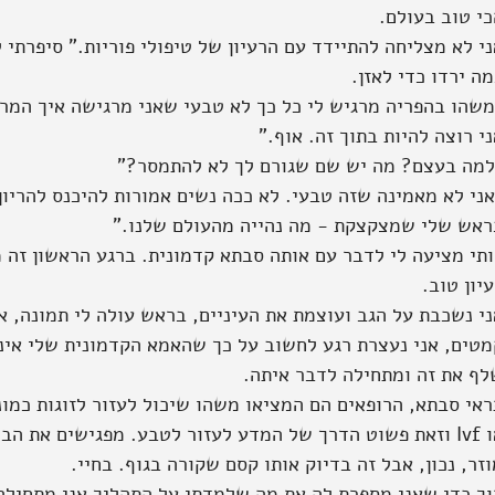
כי טוב בעולם.
י לא מצליחה להתיידד עם הרעיון של טיפולי פוריות." סיפרתי ל
ה ירדו כדי לאזן. 
משהו בהפריה מרגיש לי כל כך לא טבעי שאני מרגישה איך המרחק
י רוצה להיות בתוך זה. אוף."
למה בעצם? מה יש שם שגורם לך לא להתמסר?"
ני לא מאמינה שזה טבעי. לא ככה נשים אמורות להיכנס להריון.
ראש שלי שמצקצקת - מה נהייה מהעולם שלנו."
ותי מציעה לי לדבר עם אותה סבתא קדמונית. ברגע הראשון זה מ
יון טוב.
ני נשכבת על הגב ועוצמת את העיניים, בראש עולה לי תמונה, א
מטים, אני נעצרת רגע לחשוב על כך שהאמא הקדמונית שלי אינ
לף את זה ומתחילה לדבר איתה.
אי סבתא, הרופאים הם המציאו משהו שיכול לעזור לזוגות כמונו
או Ivf וזאת פשוט הדרך של המדע לעזור לטבע. מפגישים את הב
זר, נכון, אבל זה בדיוק אותו קסם שקורה בגוף. בחיי.
וך כדי שאני מספרת לה את מה שלמדתי על התהליך אני מתחילה 