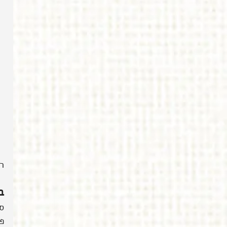
ר
ב
ס
פ