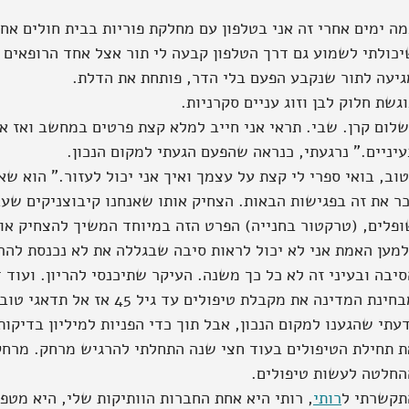
ה ימים אחרי זה אני בטלפון עם מחלקת פוריות בבית חולים אחר
יכולתי לשמוע גם דרך הטלפון קבעה לי תור אצל אחד הרופאים 
גיעה לתור שנקבע הפעם בלי הדר, פותחת את הדלת.
גשת חלוק לבן וזוג עניים סקרניות.
שלום קרן. שבי. תראי אני חייב למלא קצת פרטים במחשב ואז א
יניים." נרגעתי, כנראה שהפעם הגעתי למקום הנכון.
וב, בואי ספרי לי קצת על עצמך ואיך אני יכול לעזור." הוא שא
כר את זה בפגישות הבאות. הצחיק אותו שאנחנו קיבוצניקים שע
ופלים, (טרקטור בחנייה) הפרט הזה במיוחד המשיך להצחיק אות
מען האמת אני לא יכול לראות סיבה שבגללה את לא נכנסת להריו
יבה ובעיני זה לא כל כך משנה. העיקר שתיכנסי להריון. ועוד ד
חינת המדינה את מקבלת טיפולים עד גיל 45 אז אל תדאגי טוב?"
עתי שהגענו למקום הנכון, אבל תוך כדי הפניות למיליון בדיקו
ת תחילת הטיפולים בעוד חצי שנה התחלתי להרגיש מרחק. מרחק 
החלטה לעשות טיפולים.
תקשרתי ל
רותי
, רותי היא אחת החברות הוותיקות שלי, היא מטפ