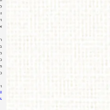
לי
ו
ו
או
רו
ב
מ
כ
חו
כ
וי
l
4