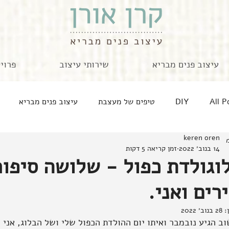
עיצוב פנים מבריא
שירותי עיצוב
פרוי
All P
DIY
טיפים של מעצבת
עיצוב פנים מבריא
keren oren
בית רגש בלוג
מארחת מתארחת
זה אישי
חוגגת
14 בנוב׳ 2022
זמן קריאה 5 דקות
וגולדת כפול - שלושה סיפו
מטבחים ומה שבסירים
קצרים לאוגוסט
אישה ובית
רים ואני.
ן:
28 בנוב׳ 2022
יוצרות זיכרונות