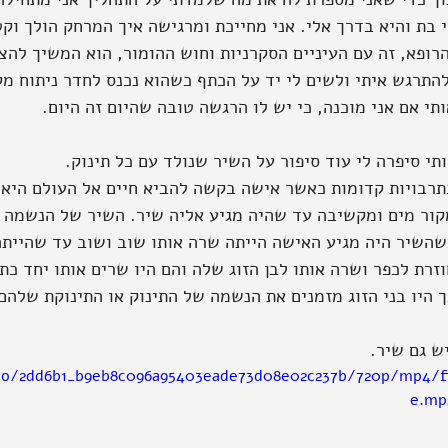
 בת והיא בדרך אלי. אני מחייכת ומרגישה איך המרחק הולך וקט
הרופא, זה עם העיניים הסקרניות וחוש ההומור, הוא המשיך להצ
להתרגש איתי ולשים לי יד על הכתף כשהוא נכנס לחדר ניתוח מק
תי אם אני מוכנה, כי יש לו הרגשה טובה שהיום זה היום.
תי סיפרה לי עוד סיפור על השיר שנולד עם כל תינוק.
תרבויות קדומות כאשר אישה בקשה להביא חיים אל העולם היא ה
קור מים ומקשיבה עד שהיה מגיע אליה שיר. השיר של הנשמה 
שהשיר היה מגיע האישה הייתה שרה אותו שוב ושוב עד שהייתה 
זרת לכפר ושרה אותו לבן הזוג שלה והם היו שרים אותו יחד כת
ך היו בני הזוג מזמנים את הנשמה של התינוק או התינוקת שלהם
ש גם שיר.
deo/2dd6b1_b9eb8c096a95403eade73d08e02c237b/720p/mp4/fi
e.mp