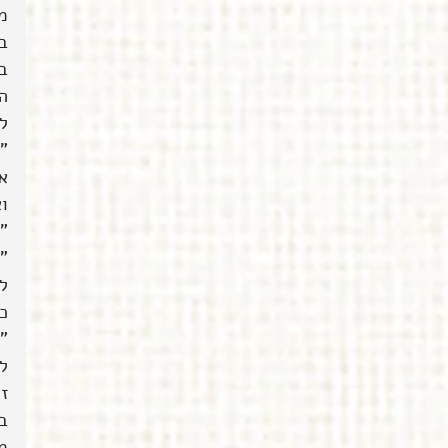
מו
ב
ב
ה
ל
"
א
וא
"
"ת
ל
כ
"א
ל
זה
ב
מ