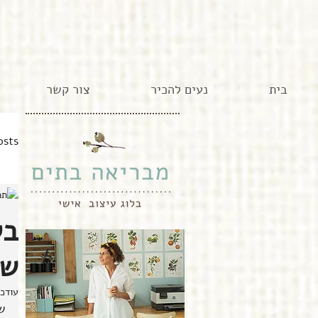
בית
נעים להכיר
צור קשר
osts
בל
שי
עודכ