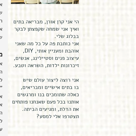
א
ש
רצ
הי אני קרן אורן, מבריאה בתים
ואיך אני שמחה שקפצתן לבקר
או
בבלוג שלי.
ש
אני כותבת פה על כל מה שאני
אוהבת ומעניין אותי, DIY,
מ
עיצוב פנים וסטיילינג, אנשים,
א
זיכרונות ילדות, השראה וטבע.
ה
אני רוצה ליצור עולם שיש
ל
בו בתים אישיים ומבריאים,
"
כאלה שתומכים בנו ומרגשים
א
אותנו בכל פעם שאנחנו פותחים
א
את הדלת, ומגיעים הביתה.
ה
תצטרפו אלי למסע?
לד
ע