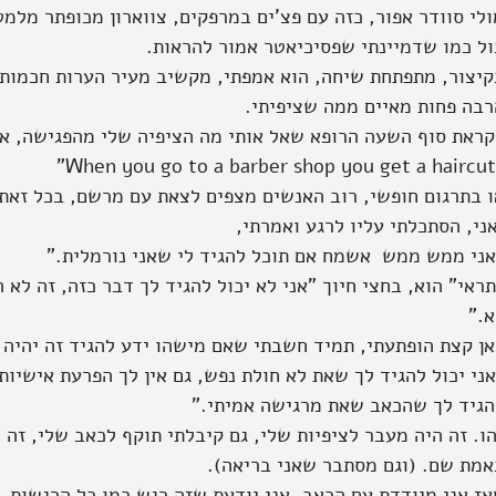
לי סוודר אפור, כזה עם פצ'ים במרפקים, צווארון מכופתר מלמט
ול כמו שדמיינתי שפסיכיאטר אמור להראות.
קיצור, מתפתחת שיחה, הוא אמפתי, מקשיב מעיר הערות חכמות 
רבה פחות מאיים ממה שציפיתי.
קראת סוף השעה הרופא שאל אותי מה הציפיה שלי מהפגישה, אב
"When you go to a barber shop you get a haircut
ו בתרגום חופשי, רוב האנשים מצפים לצאת עם מרשם, בכל זאת 
ני, הסתכלתי עליו לרגע ואמרתי,
אני ממש ממש  אשמח אם תוכל להגיד לי שאני נורמלית."
ראי" הוא, בחצי חיוך "אני לא יכול להגיד לך דבר כזה, זה לא ה
א."
אן קצת הופתעתי, תמיד חשבתי שאם מישהו ידע להגיד זה יהיה 
ני יכול להגיד לך שאת לא חולת נפש, גם אין לך הפרעת אישיות.
הגיד לך שהכאב שאת מרגישה אמיתי."
ו. זה היה מעבר לציפיות שלי, גם קיבלתי תוקף לכאב שלי, זה 
אמת שם. (וגם מסתבר שאני בריאה).
אז אני מיודדת עם הכאב. אני יודעת שזה רגש כמו כל הרגשות,