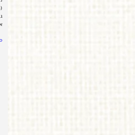
(
ג
א
0