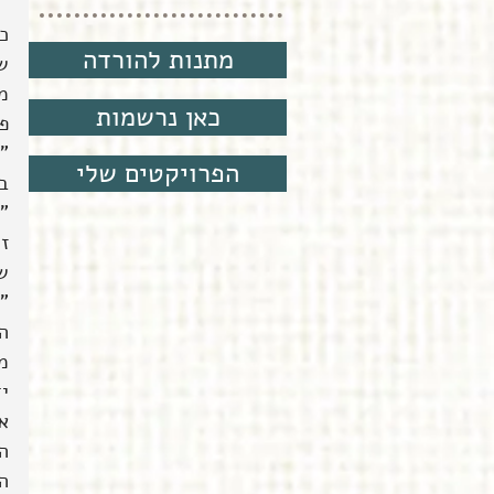
כמ
מתנות להורדה
ש
מ
כאן נרשמות
פו
"
הפרויקטים שלי
בע
"ט
ז
ש
"ל
הס
מב
יד
א
ה
ה