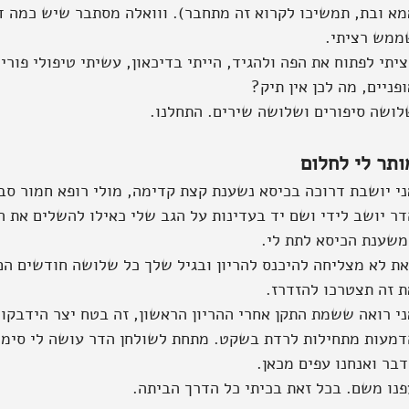
מא ובת, תמשיכו לקרוא זה מתחבר). ווואלה מסתבר שיש כמה ד
ממש רציתי.
יתי לפתוח את הפה ולהגיד, הייתי בדיכאון, עשיתי טיפולי פוריו
פניים, מה לכן אין תיק?
לושה סיפורים ושלושה שירים. התחלנו.
ותר לי לחלום
ני יושבת דרוכה בכיסא נשענת קצת קדימה, מולי רופא חמור סב
דר יושב לידי ושם יד בעדינות על הגב שלי כאילו להשלים את 
משענת הכיסא לתת לי.
את לא מצליחה להיכנס להריון ובגיל שלך כל שלושה חודשים הם 
ת זה תצטרכו להזדרז. 
ני רואה ששמת התקן אחרי ההריון הראשון, זה בטח יצר הידבקוי
דמעות מתחילות לרדת בשקט. מתחת לשולחן הדר עושה לי סימני
בר ואנחנו עפים מכאן.
פנו משם. בכל זאת בכיתי כל הדרך הביתה.