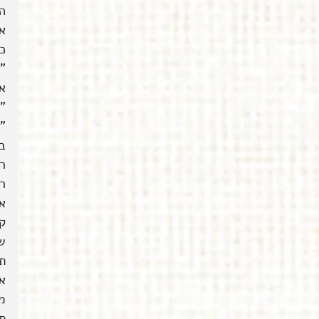
ה
אנ
כמ
"
אנ
"
"א
ב
ר
רע
א
ק
ש
תר
מו
ת