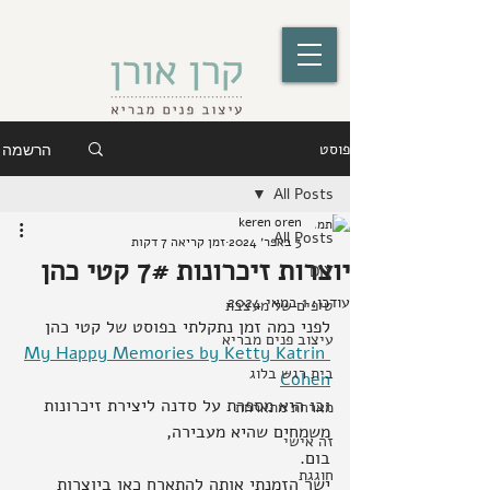
פוסט
הרשמה
All Posts
keren oren
All Posts
3 באפר׳ 2024
זמן קריאה 7 דקות
יוצרות זיכרונות 7# קטי כהן
DIY
עודכן:
1 במאי 2024
טיפים של מעצבת
לפני כמה זמן נתקלתי בפוסט של קטי כהן 
עיצוב פנים מבריא
My Happy Memories by Ketty Katrin 
בית רגש בלוג
Cohen
ובו היא מספרת על סדנה ליצירת זיכרונות 
מארחת מתארחת
משמחים שהיא מעבירה,
זה אישי
בום.
חוגגת
ישר הזמנתי אותה להתארח כאן ביוצרות 