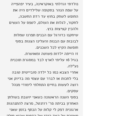
נולדתי וגדלתי באוקראינה, בעיר יפהפייה 
על שפת הנהר בתקופה שלילדים היה את 
החופש לשחק בחוץ עד רדת החשכה, 
לחקור, לגלות את העולם, לטפס על העצים 
ולהכין קציצות בוץ.
שיחקנו כדורגל עם הבנים תפרנו שמלות 
לבובות עם הבנות והעלינו הצגות בסוף 
חופשת הקיץ לכל השכנים.
זו הייתה ילדות פשוטה ומאושרת.
בגיל 16 עליתי לארץ לבד במסגרת תוכנית 
נע״לה.
אחרי הצבא כמו כל ילדה סובייטית טובה 
בלי לחכות או לברר עם עצמי מה בדיוק אני 
רוצה לעשות בחיים התחלתי לימודי מנהל 
עסקים.
בסוף השנה הראשונה כשאני יושבת בשולחן 
האחרון בכיתה פר׳ רוזנטל, מרצה להתנהגות 
ארגונית דפק לי קלות על הכתף בזמן שאני 
מציירת על הצד הנקי של הדפים שהוא חילק 