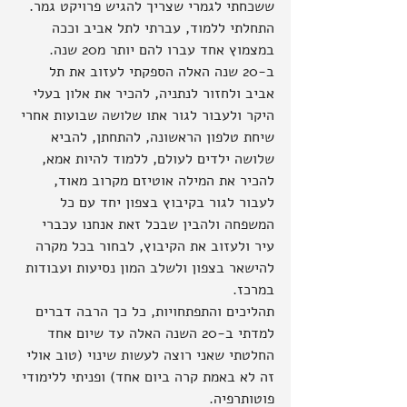
ששכחתי לגמרי שצריך להגיש פרויקט גמר. 
התחלתי ללמוד, עברתי לתל אביב וככה 
במצמוץ אחד עברו להם יותר מ20 שנה.  
ב-20 שנה האלה הספקתי לעזוב את תל 
אביב ולחזור לנתניה, להכיר את אלון בעלי 
היקר ולעבור לגור אתו שלושה שבועות אחרי 
שיחת טלפון הראשונה, להתחתן, להביא 
שלושה ילדים לעולם, ללמוד להיות אמא, 
להכיר את המילה אוטיזם מקרוב מאוד, 
לעבור לגור בקיבוץ בצפון יחד עם כל 
המשפחה ולהבין שבכל זאת אנחנו עכברי 
עיר ולעזוב את הקיבוץ, לבחור בכל מקרה 
להישאר בצפון ולשלב המון נסיעות ועבודות 
במרכז.
תהליכים והתפתחויות, כל כך הרבה דברים 
למדתי ב-20 השנה האלה עד שיום אחד 
החלטתי שאני רוצה לעשות שינוי (טוב אולי 
זה לא באמת קרה ביום אחד) ופניתי ללימודי 
פוטותרפיה.