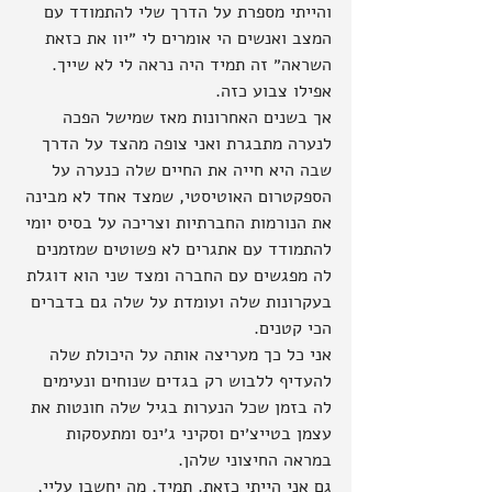
והייתי מספרת על הדרך שלי להתמודד עם 
המצב ואנשים הי אומרים לי ״יוו את כזאת 
השראה״ זה תמיד היה נראה לי לא שייך. 
אפילו צבוע כזה.
אך בשנים האחרונות מאז שמישל הפכה 
לנערה מתבגרת ואני צופה מהצד על הדרך 
שבה היא חייה את החיים שלה כנערה על 
הספקטרום האוטיסטי, שמצד אחד לא מבינה 
את הנורמות החברתיות וצריכה על בסיס יומי 
להתמודד עם אתגרים לא פשוטים שמזמנים 
לה מפגשים עם החברה ומצד שני הוא דוגלת 
בעקרונות שלה ועומדת על שלה גם בדברים 
הכי קטנים.
אני כל כך מעריצה אותה על היכולת שלה 
להעדיף ללבוש רק בגדים שנוחים ונעימים 
לה בזמן שכל הנערות בגיל שלה חונטות את 
עצמן בטייצ׳ים וסקיני ג׳ינס ומתעסקות 
במראה החיצוני שלהן. 
גם אני הייתי כזאת. תמיד. מה יחשבו עליי, 