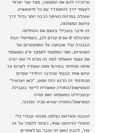
שיזכירו להם את התקופה, מצד שני יצרתי 
לעצמי דרך להתמודד עם כל סיטואציה 
שעולה במרווח נשימה הרבה יותר גדול דרך 
עדשת המצלמה.
זה חיבר בשבילי בעצם את ההחלטה 
שקיבלתי 8 שנים קודם לכן, כשמישלי הבת 
הבכורה שלי אובחנה על הספקטרום של 
האוטיזם, ואני הפסקתי לתפקד ורק האשמתי 
את עצמי ושאלתי למה זה מגיע לי ומה יהיה 
איתה ופחדתי בטירוף ממה שעתיד לקרות עד 
שיום אחד הבנתי שהדבר היחידי שקיים 
מבחינתי זה הרגע הזה ממש, ״כאן ועכשיו״ 
והמציאות/החוויה שאצליח לייצר בשבילה 
ובשבילינו כמשפחה זאת תהיה 
המציאות/החוויה שהיא תכיר ותזכור.
ההבנה שעדשת נצלמה מהווה עבורי כלי 
טיפולי הדהימה אותי, רציתי ללמוד על זה 
עוד, להבין האם זה עובד גם לאחרים 