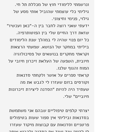
ונרשמתי ללימודי חוץ של מכללת תל חי.
גיליתי כלי עוצמתי שהוביל אותי מסע של 
גילוי, פנימי וחיצוני.
ידעתי שאני רוצה לחבר בין ה-״כאן ועכשיו״ 
שזאת דרך החיים שלי בין הפוטותרפיה. 
כל יום פנוי שהיה לי במהלך שנת הלימודים 
ביליתי במחקר של הנושא. שמעתי הרצאות 
וקראתי מחקרים בנושאים של פסיכולוגיה 
חיובית, השפעה של העלאת זיכרון חיובי על 
המוח והגוף שלנו. 
קראתי ספרים על אושר ולקחתי סדנאות 
וקורסים בזום שעזרו לי לגבש את מה 
שעתיד היה להיות ״הסדנה ליצירת זיכרונות 
חיוביים״ שלי.
יצרתי קלפים טיפוליים שבהם אני משתמשת 
בסדנאות וביליתי אין ספור שעות בטיפולים 
פרטניים וסדנאות עם קבוצות מיקוד שעזרו 
לי לדייק עוד ועוד את הסדנה ולהביא אותה 