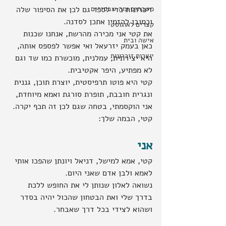
מטבחים ומה שבסירים
זיכרונות כדי לספר גם לכן את הסיפור שלה 
וכמובן להזמין אתכן לסדנה.
קצרים לאוגוסט
את קטי אני מכירה מהרשת, אנחנו שכנות 
אישה ובית
כאן בעמק יזרעאל ואי אפשר לפספס אותה, 
יוצרות זיכרונות
היא יצירתית, עמלנית, מוכשרת כמו שד וגם 
לא מפתיע, היפר אקטיבית.
קטי היא פוטו תרפיסטית, יוצרת תוכן, גננית 
ונגרית חובבת, תופרת סורגת ואמא מיוחדת, 
אני הוקסמתי, בטחה שגם לכן זה תכף יקרה.
קטי, הבמה שלך:
אני
קטי, אמא למישל, דניאל ויונתן שהפכו אותי 
לאמא ולבן אדם שאני היום.
נשואה לאלון שנותן לי את החופש ללכת 
בדרך שלי ואת הבטחון שהכול יהיה בסדר 
ושהוא לצידי בכל דרך שאבחר.