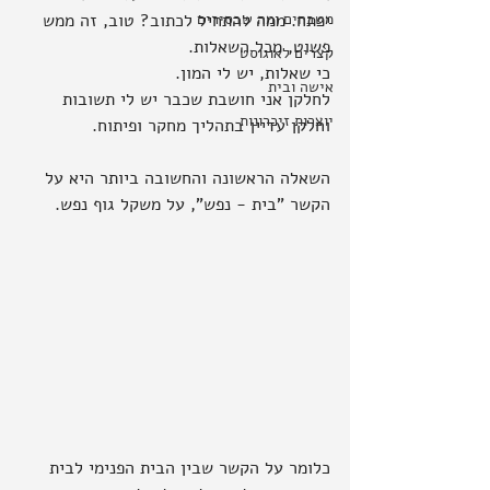
מטבחים ומה שבסירים
יפתח. ממה להתחיל לכתוב? טוב, זה ממש 
פשוט, מכל השאלות.
קצרים לאוגוסט
כי שאלות, יש לי המון.
אישה ובית
לחלקן אני חושבת שכבר יש לי תשובות 
יוצרות זיכרונות
וחלקן עדיין בתהליך מחקר ופיתוח.
השאלה הראשונה והחשובה ביותר היא על 
הקשר "בית - נפש", על משקל גוף נפש.
כלומר על הקשר שבין הבית הפנימי לבית 