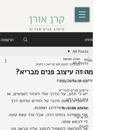
פוסט
הרשמה
All Posts
keren oren
All Posts
27 ביוני 2017
זמן קריאה 1 דקות
מה זה עיצוב פנים מבריא?
DIY
עודכן:
22 בפבר׳ 2025
טיפים של מעצבת
עיצוב פנים מבריא
יש לי חזון, על הדרך שלי לעזור לאנשים, או 
בית רגש בלוג
להשפיע באופן חיובי על החיים שלהם דרך 
עיצוב פנים, סטיילינג ואמנות.
מארחת מתארחת
אני מאמינה בחזון הזה, אבל עוד קצת קשה 
זה אישי
לי לבטא אותו.
חוגגת
אז החלטתי להתחיל לכתוב עליו ונראה מה 