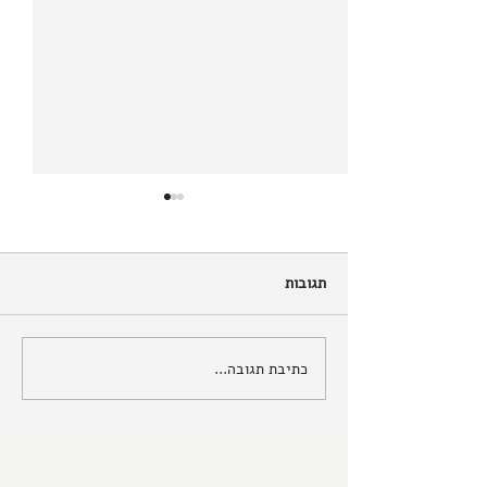
תגובות
כתיבת תגובה...
לשים את הפחד על השולחן -
סיפור של עיצוב מבריא