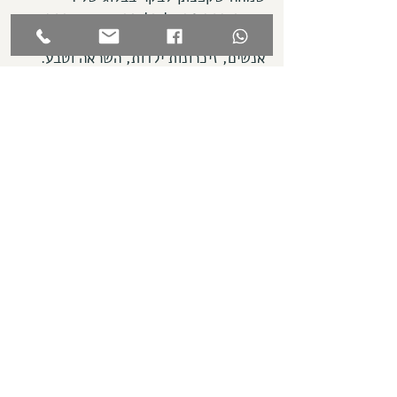
אני כותבת פה על כל מה שאני אוהבת
ומעניין אותי, DIY, עיצוב פנים וסטיילינג,
אנשים, זיכרונות ילדות, השראה וטבע.
אני רוצה ליצור עולם שיש בו בתים אישיים
ומבריאים, כאלה שתומכים בנו ומרגשים
אותנו בכל פעם שאנחנו פותחים את
הדלת, ומגיעים הביתה.
תצטרפו אלי למסע?
מתנות להורדה
כאן נרשמות
הפרויקטים שלי